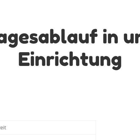
agesablauf in u
Einrichtung
eit