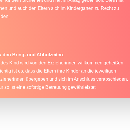
n Kindern Sicherheit und Halt im Alltag geben soll. Dies hilft
nen und auch den Eltern sich im Kindergarten zu Recht zu
nden.
u den Bring- und Abholzeiten:
edes Kind wird von den Erzieherinnen willkommen geheißen.
chtig ist es, dass die Eltern ihre Kinder an die jeweiligen
rzieherinnen übergeben und sich im Anschluss verabschieden.
r so ist eine sofortige Betreuung gewährleistet.
ta Sonnenstrahl / Website by
huchel. medienagentur