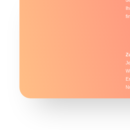
de
Ih
fi
Z
J
Wi
E
Nu
© 2023 Alle Rechte bei Gemeinde Selfkant - Ki