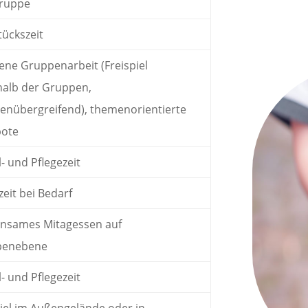
ruppe
tückszeit
fene Gruppenarbeit (Freispiel
halb der Gruppen,
enübergreifend), themenorientierte
bote
- und Pflegezeit
eit bei Bedarf
nsames Mitagessen auf
penebene
- und Pflegezeit
piel im Außengelände oder in